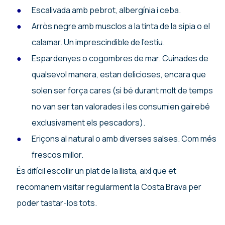
Escalivada amb pebrot, albergínia i ceba.
Arròs negre amb musclos a la tinta de la sípia o el
calamar. Un imprescindible de l’estiu.
Espardenyes o cogombres de mar. Cuinades de
qualsevol manera, estan delicioses, encara que
solen ser força cares (si bé durant molt de temps
no van ser tan valorades i les consumien gairebé
exclusivament els pescadors).
Eriçons al natural o amb diverses salses. Com més
frescos millor.
És difícil escollir un plat de la llista, així que et
recomanem visitar regularment la Costa Brava per
poder tastar-los tots.