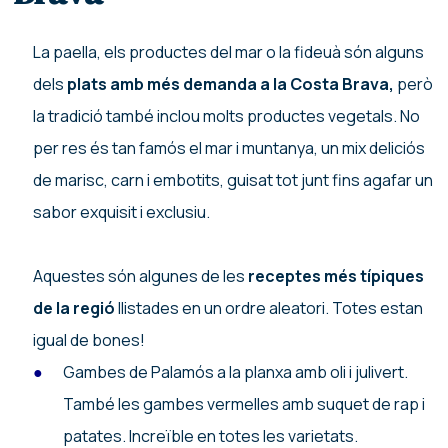
La paella, els productes del mar o la fideuà són alguns
dels
plats amb més demanda a la Costa Brava,
però
la tradició també inclou molts productes vegetals. No
per res és tan famós el mar i muntanya, un mix deliciós
de marisc, carn i embotits, guisat tot junt fins agafar un
sabor exquisit i exclusiu.
Aquestes són algunes de les
receptes més típiques
de la regió
llistades en un ordre aleatori. Totes estan
igual de bones!
Gambes de Palamós a la planxa amb oli i julivert.
També les gambes vermelles amb suquet de rap i
patates. Increïble en totes les varietats.