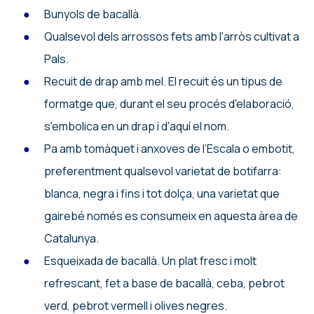
Bunyols de bacallà.
Qualsevol dels arrossos fets amb l'arròs cultivat a
Pals.
Recuit de drap amb mel. El recuit és un tipus de
formatge que, durant el seu procés d'elaboració,
s'embolica en un drap i d'aquí el nom.
Pa amb tomàquet i anxoves de l’Escala o embotit,
preferentment qualsevol varietat de botifarra:
blanca, negra i fins i tot dolça, una varietat que
gairebé només es consumeix en aquesta àrea de
Catalunya.
Esqueixada de bacallà. Un plat fresc i molt
refrescant, fet a base de bacallà, ceba, pebrot
verd, pebrot vermell i olives negres.